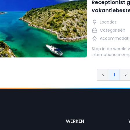
Receptionist 
vakantiebes
Locaties
Categorieën
Accommodati
Stap in de wereld 
internationale omg
<
1
>
WERKEN