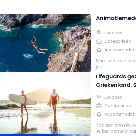
Animatiemede
Locaties
Categorieën
Accommodati
Klaar voor een av
jou!
Lifeguards g
Griekenland, 
Locaties
Categorieën
Accommodati
Toe aan een nieuw
Je kan namelijk aan