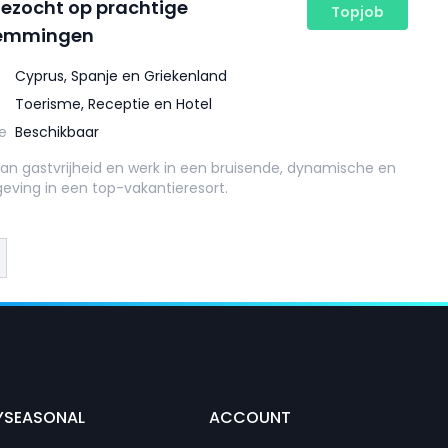
gezocht op prachtige
Topjob
temmingen
Cyprus, Spanje en Griekenland
Toerisme, Receptie en Hotel
e
Beschikbaar
van gastvrijheid en werk in een bruisende, dynamische en
eving in een top-vakantieresort.
YSEASONAL
ACCOUNT