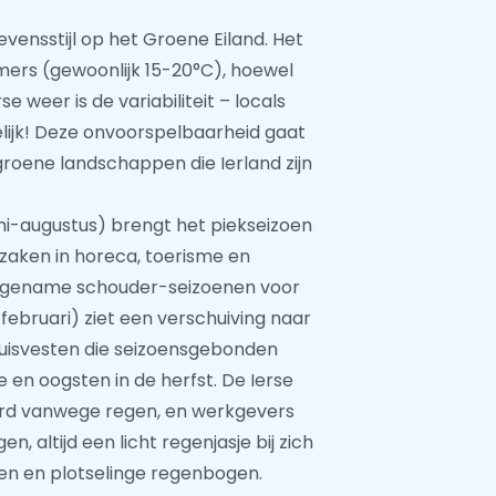
vensstijl op het Groene Eiland. Het
mers (gewoonlijk 15-20°C), hoewel
weer is de variabiliteit – locals
elijk! Deze onvoorspelbaarheid gaat
roene landschappen die Ierland zijn
uni-augustus) brengt het piekseizoen
rzaken in horeca, toerisme en
angename schouder-seizoenen voor
bruari) ziet een verschuiving naar
huisvesten die seizoensgebonden
e en oogsten in de herfst. De Ierse
leerd vanwege regen, en werkgevers
, altijd een licht regenjasje bij zich
n en plotselinge regenbogen.