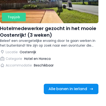
Topjob
Hotelmedewerker gezocht in het mooie
Oostenrijk! (3 weken)
Beleef een onvergetelijke ervaring door te gaan werken in
het buitenland! We zijn op zoek naar een avonturier die
samen met ons het Gasthof wil runnen. Een afwisselende
Locatie
Oostenrijk
baan in een schitterende omgeving! Daarnaast kun jij
Categorie
Hotel en Horeca
doorgroeien tot een managementfunctie. Blijf enthousiast
en lees snel verder om te kijken wat je kunt verwachten.
Accommodatie
Beschikbaar
Alle banen in Ierland