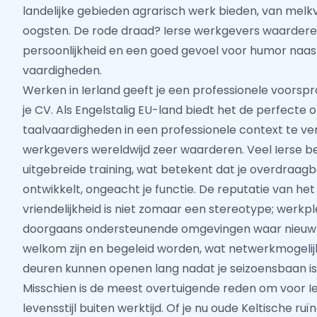
landelijke gebieden agrarisch werk bieden, van melk
oogsten. De rode draad? Ierse werkgevers waarderen i
persoonlijkheid en een goed gevoel voor humor naas
vaardigheden.
Werken in Ierland geeft je een professionele voorsp
je CV. Als Engelstalig EU-land biedt het de perfecte
taalvaardigheden in een professionele context te verf
werkgevers wereldwijd zeer waarderen. Veel Ierse be
uitgebreide training, wat betekent dat je overdraa
ontwikkelt, ongeacht je functie. De reputatie van het
vriendelijkheid is niet zomaar een stereotype; werk
doorgaans ondersteunende omgevingen waar nieu
welkom zijn en begeleid worden, wat netwerkmogelij
deuren kunnen openen lang nadat je seizoensbaan is
Misschien is de meest overtuigende reden om voor Ie
levensstijl buiten werktijd. Of je nu oude Keltische ruï