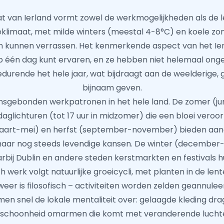
 van Ierland vormt zowel de werkmogelijkheden als de le
klimaat, met milde winters (meestal 4-8°C) en koele zo
 kunnen verrassen. Het kenmerkende aspect van het Ierse 
 op één dag kunt ervaren, en ze hebben niet helemaal ong
urende het hele jaar, wat bijdraagt aan de weelderige, g
bijnaam geven.
oensgebonden werkpatronen in het hele land. De zomer (j
daglichturen (tot 17 uur in midzomer) die een bloei veroo
(maart-mei) en herfst (september-november) bieden a
ar nog steeds levendige kansen. De winter (december-fe
arbij Dublin en andere steden kerstmarkten en festivals 
werk volgt natuurlijke groeicycli, met planten in de lent
weer is filosofisch – activiteiten worden zelden geannu
en snel de lokale mentaliteit over: gelaagde kleding dragen
 schoonheid omarmen die komt met veranderende luchte