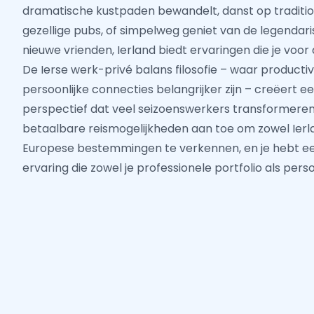
dramatische kustpaden bewandelt, danst op traditio
gezellige pubs, of simpelweg geniet van de legendari
nieuwe vrienden, Ierland biedt ervaringen die je voor a
De Ierse werk-privé balans filosofie – waar productivi
persoonlijke connecties belangrijker zijn – creëert e
perspectief dat veel seizoenswerkers transformeren
betaalbare reismogelijkheden aan toe om zowel Ierl
Europese bestemmingen te verkennen, en je hebt e
ervaring die zowel je professionele portfolio als persoo