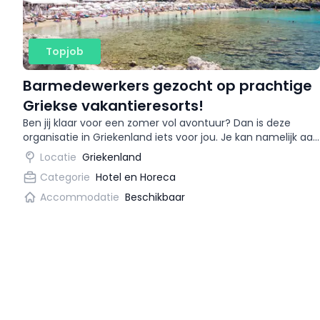
Topjob
Barmedewerkers gezocht op prachtige
Griekse vakantieresorts!
Ben jij klaar voor een zomer vol avontuur? Dan is deze
organisatie in Griekenland iets voor jou. Je kan namelijk aan
de slag als bartender op prachtige
Locatie
Griekenland
vakantiebestemmingen!
Categorie
Hotel en Horeca
Accommodatie
Beschikbaar