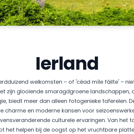
Ierland
rdduizend welkomsten – of 'céad míle fáilte' – ni
 met zijn glooiende smaragdgroene landschappen, d
ie, biedt meer dan alleen fotogenieke taferelen. D
ele charme en moderne kansen voor seizoenswerker
levensveranderende culturele ervaringen. Van het ta
tot het helpen bij de oogst op het vruchtbare plat