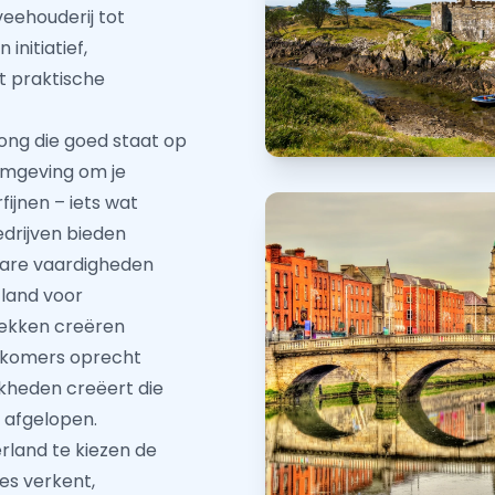
veehouderij tot
nitiatief,
t praktische
rong die goed staat op
 omgeving om je
ijnen – iets wat
drijven bieden
gbare vaardigheden
 land voor
plekken creëren
wkomers oprecht
kheden creëert die
 afgelopen.
rland te kiezen de
nes verkent,