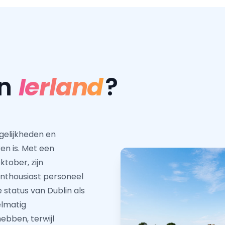
in
Ierland
?
gelijkheden en
ren is. Met een
ktober, zijn
nthousiast personeel
status van Dublin als
elmatig
bben, terwijl