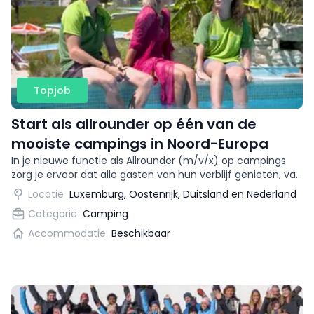
Topjob
Start als allrounder op één van de
mooiste campings in Noord-Europa
In je nieuwe functie als Allrounder (m/v/x) op campings
zorg je ervoor dat alle gasten van hun verblijf genieten, van
check-in tot check-out: je begeleidt zowel de
Locatie
Luxemburg, Oostenrijk, Duitsland en Nederland
infrastructuur als de gasten.
Categorie
Camping
Accommodatie
Beschikbaar