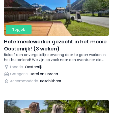
Topjob
Hotelmedewerker gezocht in het mooie
Oostenrijk! (3 weken)
Beleef een onvergetelijke ervaring door te gaan werken in
het buitenland! We zijn op zoek naar een avonturier die
samen met ons het Gasthof wil runnen. Een afwisselende
Locatie
Oostenrijk
baan in een schitterende omgeving! Daarnaast kun jij
Categorie
Hotel en Horeca
doorgroeien tot een managementfunctie. Blijf enthousiast
en lees snel verder om te kijken wat je kunt verwachten.
Accommodatie
Beschikbaar