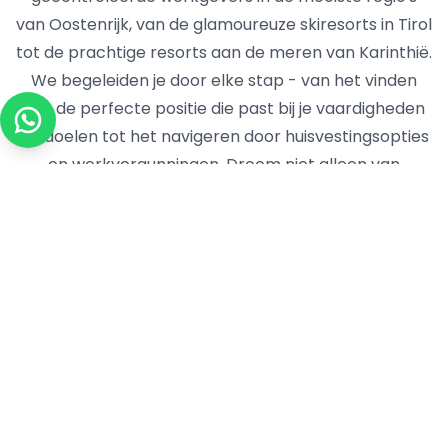
van Oostenrijk, van de glamoureuze skiresorts in Tirol
tot de prachtige resorts aan de meren van Karinthië.
We begeleiden je door elke stap - van het vinden
van de perfecte positie die past bij je vaardigheden
en doelen tot het navigeren door huisvestingsopties
en werkvergunningen. Droom niet alleen van
bergzichten vanaf je werkplek en après-ski
avonturen met internationale collega's; maak het je
realiteit dit seizoen! Maak vandaag nog je Yseasonal-
profiel aan en sluit je aan bij duizenden jonge
professionals die hebben ontdekt dat seizoenswerk
in Oostenrijk meer biedt dan alleen een baan - het is
een verrijkende ervaring die carrièreontwikkeling
combineert met Alpijns avontuur. Je Oostenrijkse
reis wacht op je! 🏔️✨