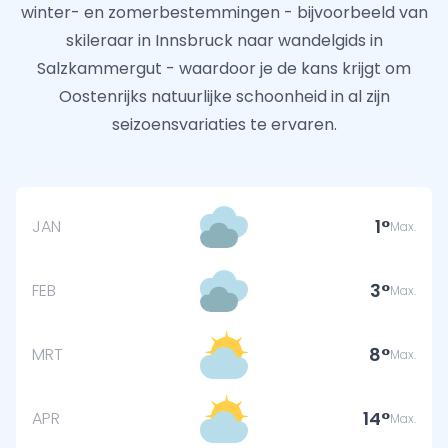
winter- en zomerbestemmingen - bijvoorbeeld van
skileraar in Innsbruck naar wandelgids in
Salzkammergut - waardoor je de kans krijgt om
Oostenrijks natuurlijke schoonheid in al zijn
seizoensvariaties te ervaren.
1
JAN
Max.
3
FEB
Max.
8
MRT
Max.
14
APR
Max.