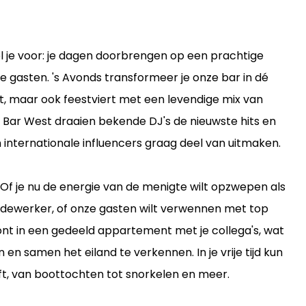
el je voor: je dagen doorbrengen op een prachtige
le gasten. 's Avonds transformeer je onze bar in dé
ent, maar ook feestviert met een levendige mix van
ij Bar West draaien bekende DJ's de nieuwste hits en
n internationale influencers graag deel van uitmaken.
 Of je nu de energie van de menigte wilt opzwepen als
edewerker, of onze gasten wilt verwennen met top
woont in een gedeeld appartement met je collega's, wat
n samen het eiland te verkennen. In je vrije tijd kun
ft, van boottochten tot snorkelen en meer.