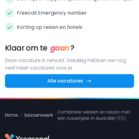
Freecall Emergency number
Korting op reizen en hotels
Klaar om te
gaan
?
Deze vacature is vervuld. Gelukkig hebben we nog
veel meer vacatures voor je.
Alle vacatures
Combineer werken en reizen met
Home
Seizoenswerk
een tussenjaar in Australië! 🇦🇺