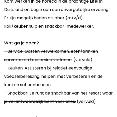
Kom werken in de horeca in de prachtige Eifel in
Duitsland en begin aan een onvergetelijke ervaring!
Er zijn mogelijkheden als
ober (m/v/d)
,
kok/keukenhulp en
snackbar-medewerker
.
Wat ga je doen?
-
Service: Gasten verwelkomen, eten/drinken
serveren en topservice verlenen.
(vervuld)
- Keuken: Assisteren bij relatief eenvoudige
voedselbereiding, helpen met verbeteren en de
keuken schoonhouden.
- Snackbar: Je runt de snackbar van het resort waar
je verantwoordelijk bent voor alles.
(vervuld)