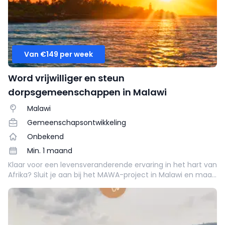
Van €149 per week
Word vrijwilliger en steun
dorpsgemeenschappen in Malawi
Malawi
Gemeenschapsontwikkeling
Onbekend
Min. 1 maand
Klaar voor een levensveranderende ervaring in het hart van
Afrika? Sluit je aan bij het MAWA-project in Malawi en maak
écht verschil in lokale gemeenschappen terwijl je het
authentieke dorpsleven ervaart! 🌍