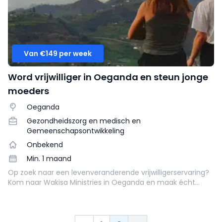
Van €149 per week
Word vrijwilliger in Oeganda en steun jonge
moeders
Oeganda
Gezondheidszorg en medisch en
Gemeenschapsontwikkeling
Onbekend
Min. 1 maand
Op zoek naar een levenveranderende vrijwilligerservaring?
Kom naar Wakisa Ministries in Oeganda en maak écht
verschil in het leven van kwetsbare zwangere tieners! 💫