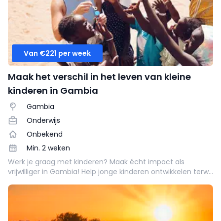
Van €221 per week
Maak het verschil in het leven van kleine
kinderen in Gambia
Gambia
Onderwijs
Onbekend
Min. 2 weken
Werk je graag met kinderen? Maak écht impact als
vrijwilliger in Gambia! Help jonge kinderen ontwikkelen terwijl
je jezelf onderdompelt in de levendige cultuur van 'The
Smiling Coast'. 🌍✨