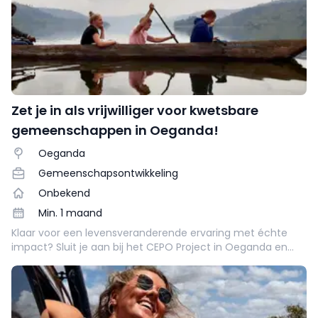
Zet je in als vrijwilliger voor kwetsbare
gemeenschappen in Oeganda!
Oeganda
Gemeenschapsontwikkeling
Onbekend
Min. 1 maand
Klaar voor een levensveranderende ervaring met échte
impact? Sluit je aan bij het CEPO Project in Oeganda en
help vrouwen versterken, wezen ondersteunen en ouderen
bijstaan in lokale gemeenschappen! 🌍✨