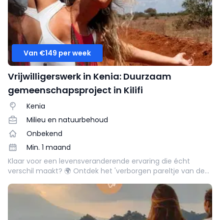
Van €149 per week
Vrijwilligerswerk in Kenia: Duurzaam
gemeenschapsproject in Kilifi
Kenia
Milieu en natuurbehoud
Onbekend
Min. 1 maand
Klaar voor een levensveranderende ervaring die écht
verschil maakt? 🌍 Ontdek het 'verborgen pareltje van de
kust' in Kenia terwijl je bijdraagt aan duurzame
gemeenschapsontwikkeling en natuurbehoud!