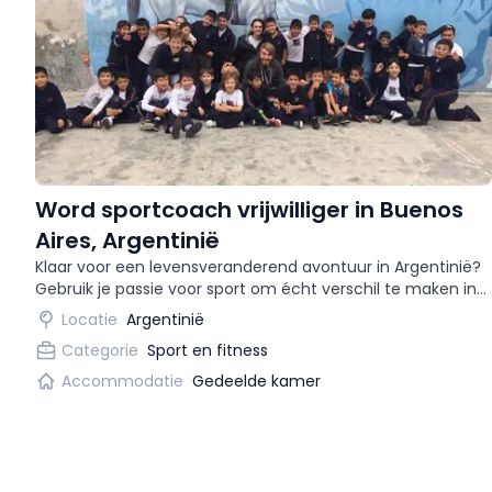
Word sportcoach vrijwilliger in Buenos
Aires, Argentinië
Klaar voor een levensveranderend avontuur in Argentinië?
Gebruik je passie voor sport om écht verschil te maken in
het leven van kinderen uit achterstandswijken in Buenos
Locatie
Argentinië
Aires! 🇦🇷
Categorie
Sport en fitness
Accommodatie
Gedeelde kamer