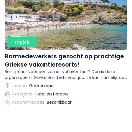
Topjob
Barmedewerkers gezocht op prachtige
Griekse vakantieresorts!
Ben jij klaar voor een zomer vol avontuur? Dan is deze
organisatie in Griekenland iets voor jou. Je kan namelijk aan
de slag als bartender op prachtige
Locatie
Griekenland
vakantiebestemmingen!
Categorie
Hotel en Horeca
Accommodatie
Beschikbaar