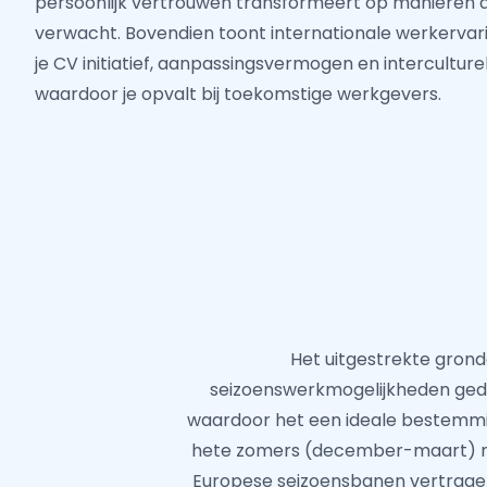
persoonlijk vertrouwen transformeert op manieren d
verwacht. Bovendien toont internationale werkervar
je CV initiatief, aanpassingsvermogen en intercultur
waardoor je opvalt bij toekomstige werkgevers.
Het uitgestrekte grond
seizoenswerkmogelijkheden gedur
waardoor het een ideale bestemming
hete zomers (december-maart) me
Europese seizoensbanen vertragen.