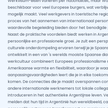
Werkvisum-eisen variëren per nationaliteit, maar Work
beschikbaar voor veel Europese burgers, wat verbli
mogelijk maakt. Veel werkgevers in toeristische regi
proces van het aannemen van internationaal perso
waardevolle begeleiding bieden door het benodigde
Naast de praktische voordelen biedt werken in Argen
persoonlijke en professionele groei. Je zult een per
culturele onderdompeling ervaren terwijl je je Spaa
ontwikkelt in een van 's werelds mooiste Spaanse dia
werkcultuur combineert Europees professionalisme m
Amerikaanse warmte en flexibiliteit, waardoor je waa
aanpassingsvaardigheden leert die je in elke toekom
komen. De connecties die je maakt overspannen con
andere internationale werknemers tot lokale collega's
introduceren in het authentieke Argentijnse leven. V
melden dat hun tijd in Argentinië hun wereldbeeld, ca