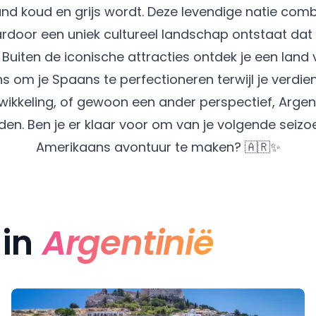
nd koud en grijs wordt. Deze levendige natie combi
rdoor een uniek cultureel landschap ontstaat da
uiten de iconische attracties ontdek je een land van
om je Spaans te perfectioneren terwijl je verdient
ikkeling, of gewoon een ander perspectief, Argen
en. Ben je er klaar voor om van je volgende seizo
Amerikaans avontuur te maken? 🇦🇷✨
 in
Argentinië