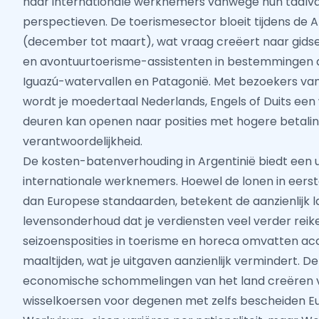
naar internationale werknemers vanwege hun taalva
perspectieven. De toerismesector bloeit tijdens de 
(december tot maart), wat vraag creëert naar gids
en avontuurtoerisme-assistenten in bestemmingen al
Iguazú-watervallen en Patagonië. Met bezoekers van
wordt je moedertaal Nederlands, Engels of Duits een
deuren kan openen naar posities met hogere betali
verantwoordelijkheid.
De kosten-batenverhouding in Argentinië biedt een 
internationale werknemers. Hoewel de lonen in eerste 
dan Europese standaarden, betekent de aanzienlijk 
levensonderhoud dat je verdiensten veel verder reike
seizoensposities in toerisme en horeca omvatten 
maaltijden, wat je uitgaven aanzienlijk vermindert. D
economische schommelingen van het land creëren 
wisselkoersen voor degenen met zelfs bescheiden E