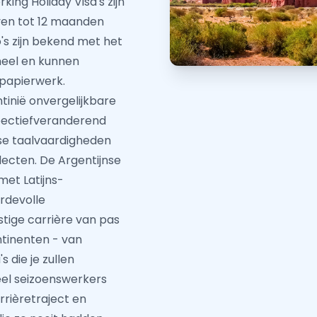
ing Holiday Visa's zijn
jven tot 12 maanden
o's zijn bekend met het
neel en kunnen
 papierwerk.
tinië onvergelijkbare
spectiefveranderend
nse taalvaardigheden
lecten. De Argentijnse
et Latijns-
rdevolle
stige carrière van pas
tinenten - van
 die je zullen
eel seizoenswerkers
rrièretraject en