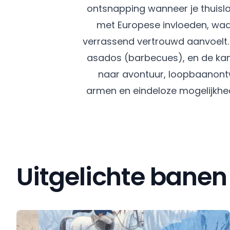
ontsnapping wanneer je thuisla
met Europese invloeden, waa
verrassend vertrouwd aanvoelt. B
asados (barbecues), en de kans 
naar avontuur, loopbaanontw
armen en eindeloze mogelijkhed
Uitgelichte banen