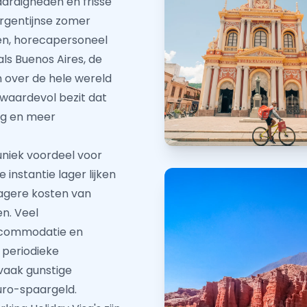
ardigheden en frisse
Argentijnse zomer
en, horecapersoneel
s Buenos Aires, de
 over de hele wereld
 waardevol bezit dat
ng en meer
uniek voordeel voor
instantie lager lijken
lagere kosten van
n. Veel
accommodatie en
e periodieke
vaak gunstige
uro-spaargeld.