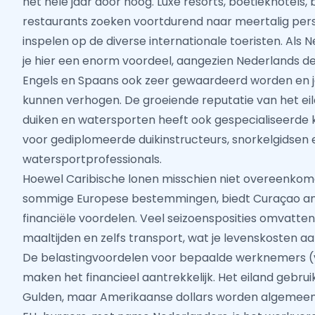
het hele jaar door hoog. Luxe resorts, boetiekhotels
restaurants zoeken voortdurend naar meertalig per
inspelen op de diverse internationale toeristen. Als
je hier een enorm voordeel, aangezien Nederlands de off
Engels en Spaans ook zeer gewaardeerd worden en j
kunnen verhogen. De groeiende reputatie van het eila
duiken en watersporten heeft ook gespecialiseerde
voor gediplomeerde duikinstructeurs, snorkelgidsen 
watersportprofessionals.
Hoewel Caribische lonen misschien niet overeenkom
sommige Europese bestemmingen, biedt Curaçao an
financiële voordelen. Veel seizoensposities omvatt
maaltijden en zelfs transport, wat je levenskosten aa
De belastingvoordelen voor bepaalde werknemers (
maken het financieel aantrekkelijk. Het eiland gebruik
Gulden, maar Amerikaanse dollars worden algemee