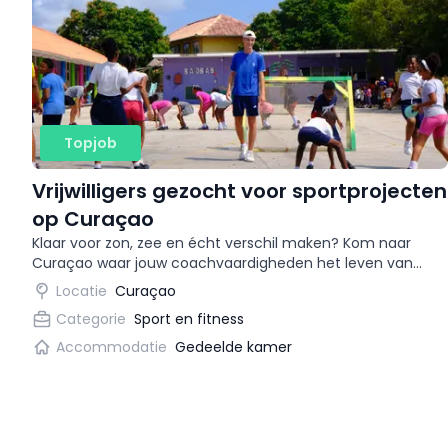
Topjob
Vrijwilligers gezocht voor sportprojecten
op Curaçao
Klaar voor zon, zee en écht verschil maken? Kom naar
Curaçao waar jouw coachvaardigheden het leven van
kansarme jongeren kunnen veranderen! 🌴
Locatie
Curaçao
Categorie
Sport en fitness
Accommodatie
Gedeelde kamer