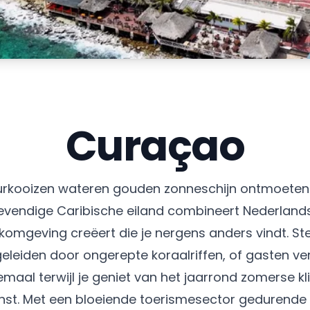
Curaçao
rkooizen wateren gouden zonneschijn ontmoeten 
 levendige Caribische eiland combineert Nederland
komgeving creëert die je nergens anders vindt. Stel
eleiden door ongerepte koraalriffen, of gasten v
llemaal terwijl je geniet van het jaarrond zomer
st. Met een bloeiende toerismesector gedurende he