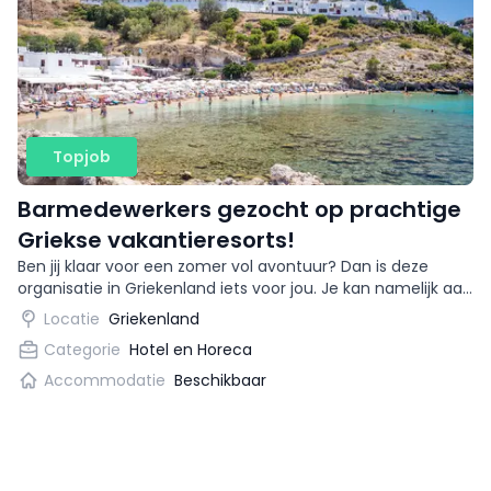
Topjob
Barmedewerkers gezocht op prachtige
Griekse vakantieresorts!
Ben jij klaar voor een zomer vol avontuur? Dan is deze
organisatie in Griekenland iets voor jou. Je kan namelijk aan
de slag als bartender op prachtige
Locatie
Griekenland
vakantiebestemmingen!
Categorie
Hotel en Horeca
Accommodatie
Beschikbaar