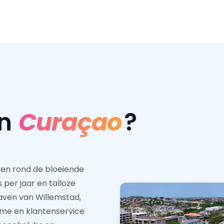
in
Curaçao
?
sen rond de bloeiende
per jaar en talloze
aven van Willemstad,
isme en klantenservice