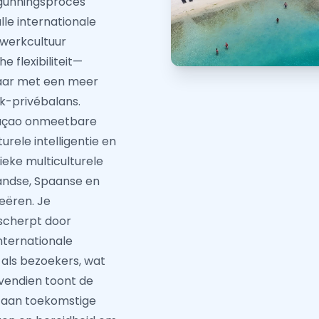
rgunningsproces
le internationale
werkcultuur
 flexibiliteit—
maar met een meer
k-privébalans.
raçao onmeetbare
urele intelligentie en
ieke multiculturele
landse, Spaanse en
eëren. Je
scherpt door
nternationale
als bezoekers, wat
ovendien toont de
d aan toekomstige