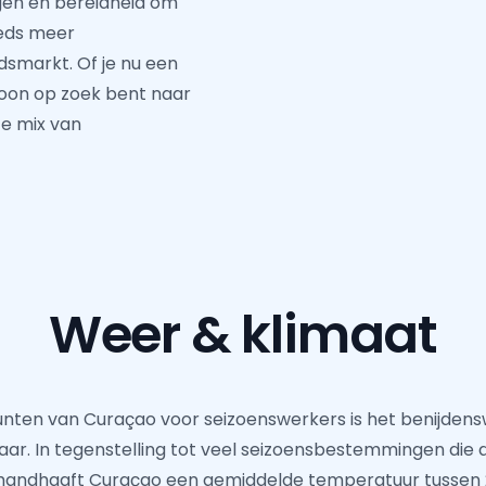
gen en bereidheid om
eeds meer
dsmarkt. Of je nu een
oon op zoek bent naar
te mix van
Weer & klimaat
nten van Curaçao voor seizoenswerkers is het benijden
 jaar. In tegenstelling tot veel seizoensbestemmingen di
 handhaaft Curaçao een gemiddelde temperatuur tussen 2