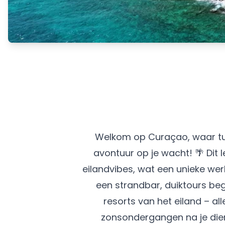
Welkom op Curaçao, waar tu
avontuur op je wacht! 🌴 Dit
eilandvibes, wat een unieke wer
een strandbar, duiktours beg
resorts van het eiland – a
zonsondergangen na je dien