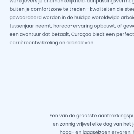
werkgevers je onafhankelijkheid, aanpassingsvermo
buiten je comfortzone te treden—kwaliteiten die st
gewaardeerd worden in de huidige wereldwijde arbei
tussenjaar neemt, horeca-ervaring opbouwt, of gew
een avontuur dat betaalt, Curaçao biedt een perfec
carrièreontwikkeling en eilandleven.
Een van de grootste aantrekkingspu
en zonnig vrijwel elke dag van het
hoog- en laagseizoen ervaren,