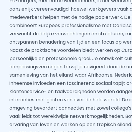
EU-burgers, met name Nederlanders, is het werkve
aanzienlijk vereenvoudigd, hoewel werkgevers vaak al
medewerkers helpen met de nodige papierwerk. De 
combineert Europees professionalisme met Caribische
verwacht duidelijke verwachtingen en structuren, 
ontspannen benadering van tijd en een focus op wer
Naast de praktische voordelen biedt werken op Cu
persoonlijke en professionele groei. Je ontwikkelt cult
aanpassingsvermogen terwijl je navigeert door de un
samenleving van het eiland, waar Afrikaanse, Neder
inheemse invloeden een fascinerend sociaal tapijt cr
klantenservice- en taalvaardigheden worden aange
interacties met gasten van over de hele wereld. De i
omgeving bevordert connecties met zowel collega's 
vaak leidt tot wereldwijde netwerkmogelijkheden. B
ervaring van leven en werken op een tropisch eilan