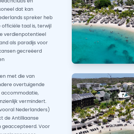
, beachclubs en
soneel dat kan
 Nederlands spreker heb
iciële taal is, terwijl
e verdienpotentieel
nd als paradijs voor
 kansen gecreëerd
en
en met die van
dere overtuigende
en accommodatie,
nzienlijk vermindert.
vooral Nederlanders)
t de Antilliaanse
n geaccepteerd. Voor