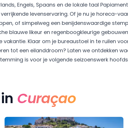
rlands, Engels, Spaans en de lokale taal Papiame
verrijkende levenservaring. Of je nu je horeca-vaa
appen, of simpelweg een benijdenswaardige stempel
onische blauwe likeur en regenboogkleurige gebouwe
 vakantie. Klaar om je bureaustoel in te ruilen v
eren tot een eilanddroom? Laten we ontdekken w
temming is voor je volgende seizoenswerk hoofds
 in
Curaçao