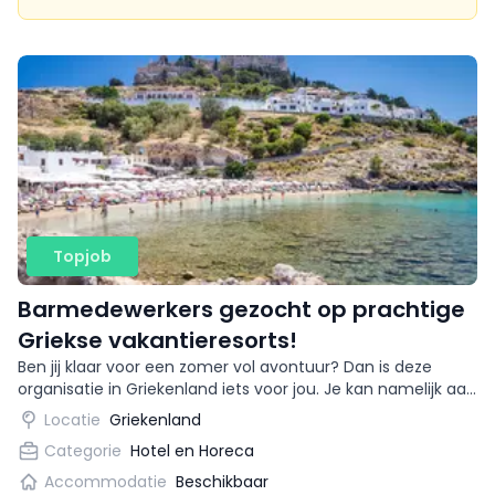
Topjob
Barmedewerkers gezocht op prachtige
Griekse vakantieresorts!
Ben jij klaar voor een zomer vol avontuur? Dan is deze
organisatie in Griekenland iets voor jou. Je kan namelijk aan
de slag als bartender op prachtige
Locatie
Griekenland
vakantiebestemmingen!
Categorie
Hotel en Horeca
Accommodatie
Beschikbaar