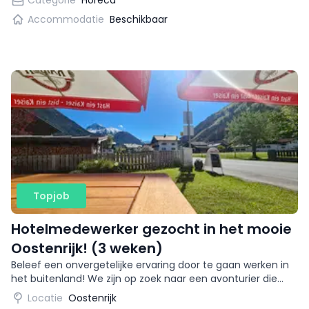
Categorie
Horeca
Accommodatie
Beschikbaar
Topjob
Hotelmedewerker gezocht in het mooie
Oostenrijk! (3 weken)
Beleef een onvergetelijke ervaring door te gaan werken in
het buitenland! We zijn op zoek naar een avonturier die
samen met ons het Gasthof wil runnen. Een afwisselende
Locatie
Oostenrijk
baan in een schitterende omgeving! Daarnaast kun jij