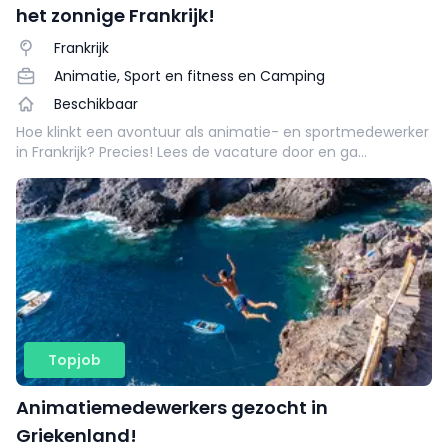
het zonnige Frankrijk!
Frankrijk
Animatie, Sport en fitness en Camping
Beschikbaar
Hoe klinkt een avontuur als animatie- en sportmedewerker
in Frankrijk? Precies! Lees de vacature door en ga
binnenkort een fantastisch avontuur tegemoet.
Topjob
Animatiemedewerkers gezocht in
Griekenland!