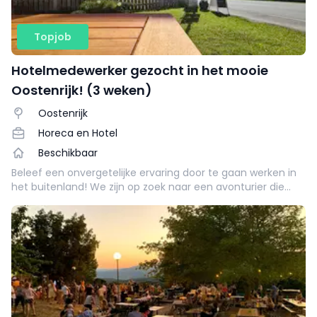
Topjob
Hotelmedewerker gezocht in het mooie
Oostenrijk! (3 weken)
Oostenrijk
Horeca en Hotel
Beschikbaar
Beleef een onvergetelijke ervaring door te gaan werken in
het buitenland! We zijn op zoek naar een avonturier die
samen met ons het Gasthof wil runnen. Een afwisselende
baan in een schitterende omgeving! Daarnaast kun jij
doorgroeien tot een managementfunctie. Blijf enthousiast
en lees snel verder om te kijken wat je kunt verwachten.