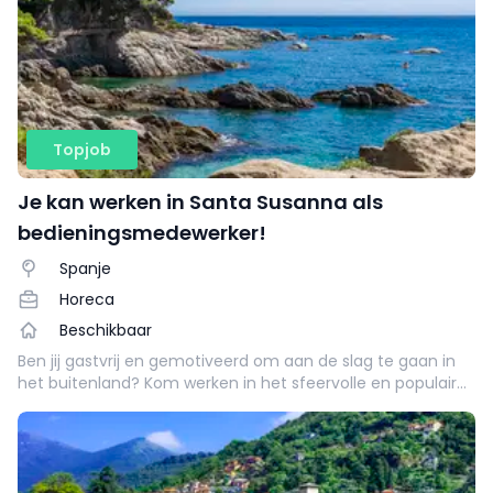
Topjob
Je kan werken in Santa Susanna als
bedieningsmedewerker!
Spanje
Horeca
Beschikbaar
Ben jij gastvrij en gemotiveerd om aan de slag te gaan in
het buitenland? Kom werken in het sfeervolle en populaire
Grand café in Santa Susanna (Barcelona).