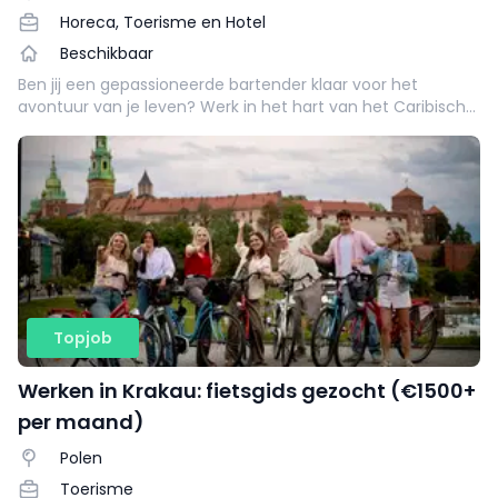
Horeca, Toerisme en Hotel
Beschikbaar
Ben jij een gepassioneerde bartender klaar voor het
avontuur van je leven? Werk in het hart van het Caribisch
gebied op Sint-Maarten en breng je cocktailkunsten naar
tropische hoogtes.
Topjob
Werken in Krakau: fietsgids gezocht (€1500+
per maand)
Polen
Toerisme