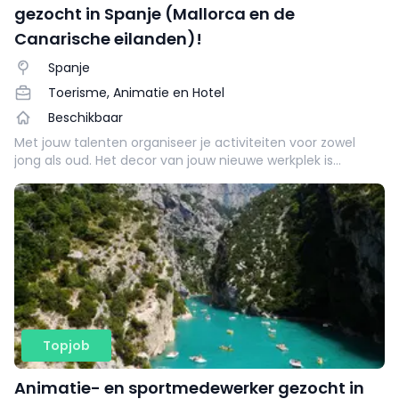
gezocht in Spanje (Mallorca en de
Canarische eilanden)!
Spanje
Toerisme, Animatie en Hotel
Beschikbaar
Met jouw talenten organiseer je activiteiten voor zowel
jong als oud. Het decor van jouw nieuwe werkplek is
parelwitte stranden, een felblauwe zee en een stralende
zon.
Topjob
Animatie- en sportmedewerker gezocht in