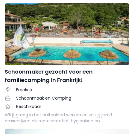
van 2026! Altijd al eens willen werken in het buitenland?
Lees snel verder en pak je kans!
Schoonmaker gezocht voor een
familiecamping in Frankrijk!
Frankrijk
Schoonmaak en Camping
Beschikbaar
Wil jij graag in het buitenland werken en zou jij jezelf
omschrijven als representatief, hygiënisch en
hardwerkend? Ga dan aan de slag als schoonmaker op een
populaire camping in Frankrijk! 🙌🏻