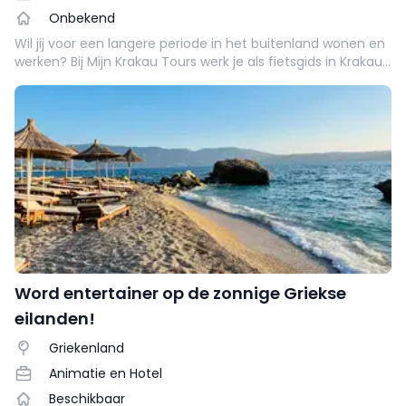
Onbekend
Wil jij voor een langere periode in het buitenland wonen en
werken? Bij Mijn Krakau Tours werk je als fietsgids in Krakau
en verdien je €50 per tour, vaak goed voor €1500+ per
maand. We zoeken gidsen die minimaal 3 maanden
beschikbaar zijn, maar juist ook voor langere periodes.
Word entertainer op de zonnige Griekse
eilanden!
Griekenland
Animatie en Hotel
Beschikbaar