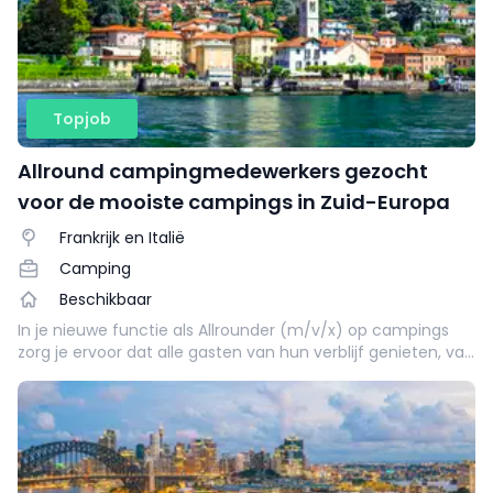
Topjob
Allround campingmedewerkers gezocht
voor de mooiste campings in Zuid-Europa
Frankrijk en Italië
Camping
Beschikbaar
In je nieuwe functie als Allrounder (m/v/x) op campings
zorg je ervoor dat alle gasten van hun verblijf genieten, van
check-in tot check-out: je begeleidt zowel de
infrastructuur als de gasten.