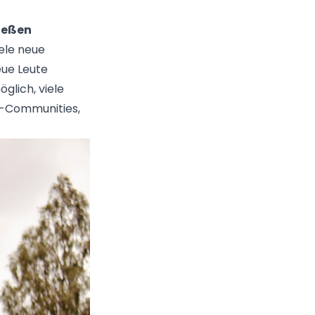
ließen
iele neue
eue Leute
glich, viele
e-Communities,