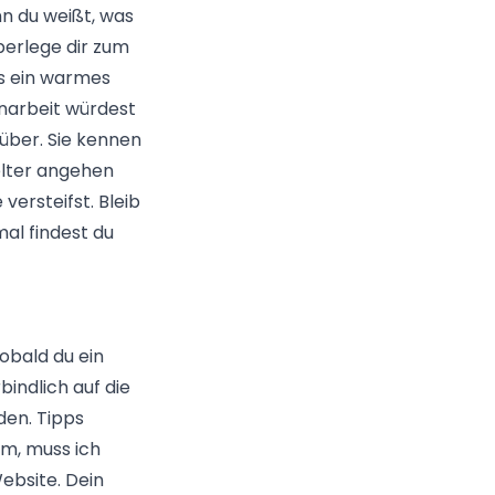
nn du weißt, was
berlege dir zum
 es ein warmes
enarbeit würdest
über. Sie kennen
elter angehen
versteifst. Bleib
al findest du
Sobald du ein
bindlich auf die
den. Tipps
Hm, muss ich
ebsite. Dein