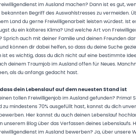
Freiwilligendienst im Ausland machen? Dann ist es gut, we
en bekannten Begriff des Auswahlstresses zu vermeiden. Ü
chem Land du gerne Freiwilligenarbeit leisten würdest. Ist
ugst du ein kälteres Klima? Und welche Art von Freiwillig
? Sprich auch mit deiner Familie und deinen Freunden dar
und können dir dabei helfen, so dass du deine Suche gezi
 ist es wichtig, dass du dich nicht auf eine bestimmte Idee 
ach deinem Traumjob im Ausland offen für Neues. Manchm
een, als du anfangs gedacht hast.
, dass dein Lebenslauf auf dem neuesten Stand ist
einen tollen Freiwilligenjob im Ausland gefunden? Prima! 
und zu mindestens 70% ausgefüllt hast, kannst du dich unver
 bewerben. Hier kannst du auch deinen Lebenslauf hochla
 in unserem Blog über das Verfassen deines Lebenslaufs. 
reiwilligendienst im Ausland bewerben? Ja, über unsere W