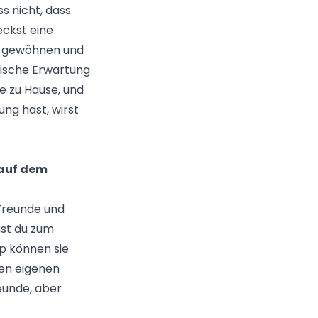
 nicht, dass
ckst eine
zu gewöhnen und
stische Erwartung
e zu Hause, und
ung hast, wirst
 auf dem
 Freunde und
nst du zum
p können sie
nen eigenen
eunde, aber