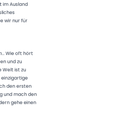
it im Ausland
sliches
 wir nur für
n
... Wie oft hört
en und zu
e Welt ist zu
 einzigartige
ach den ersten
weg und mach den
ondern gehe einen