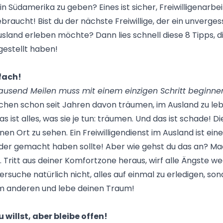
in Südamerika zu geben? Eines ist sicher, Freiwilligenarbe
braucht! Bist du der nächste Freiwillige, der ein unverges
land erleben möchte? Dann lies schnell diese 8 Tipps, die
estellt haben!
nfach!
tausend Meilen muss mit einem einzigen Schritt beginne
hen schon seit Jahren davon träumen, im Ausland zu leb
s ist alles, was sie je tun: träumen. Und das ist schade! Di
nen Ort zu sehen. Ein Freiwilligendienst im Ausland ist eine
jeder gemacht haben sollte! Aber wie gehst du das an? M
s. Tritt aus deiner Komfortzone heraus, wirf alle Ängste 
Versuche natürlich nicht, alles auf einmal zu erledigen, s
m anderen und lebe deinen Traum!
 willst, aber bleibe offen!