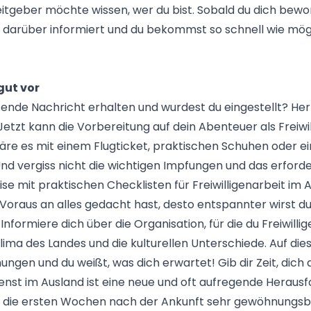
eitgeber möchte wissen, wer du bist. Sobald du dich bewo
 darüber informiert und du bekommst so schnell wie mög
 gut vor
sende Nachricht erhalten und wurdest du eingestellt? Her
etzt kann die Vorbereitung auf dein Abenteuer als Freiwil
äre es mit einem Flugticket, praktischen Schuhen oder ei
nd vergiss nicht die wichtigen Impfungen und das erforde
ise mit praktischen Checklisten für Freiwilligenarbeit im A
 Voraus an alles gedacht hast, desto entspannter wirst d
Informiere dich über die Organisation, für die du Freiwillig
Klima des Landes und die kulturellen Unterschiede. Auf die
ngen und du weißt, was dich erwartet! Gib dir Zeit, dich
dienst im Ausland ist eine neue und oft aufregende Heraus
die ersten Wochen nach der Ankunft sehr gewöhnungsbed