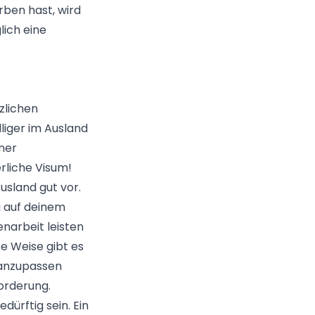
rben hast, wird
lich eine
zlichen
liger im Ausland
ner
rliche Visum!
usland gut vor.
u auf deinem
enarbeit leisten
se Weise gibt es
 anzupassen
forderung.
ürftig sein. Ein