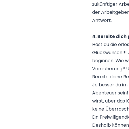
zukünftiger Arb
der Arbeitgeber
Antwort.
4. Bereite dich
Hast du die erlö
Glückwunsch!!! J
beginnen. Wie w
Versicherung? U
Bereite deine Re
Je besser du im
Abenteuer sein! 
wirst, über das 
keine Überraschu
Ein Freiwilligen
Deshalb können 