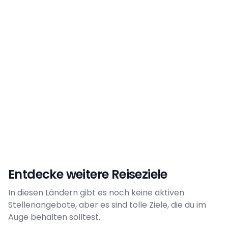
Bulgarien
Deutschland
Die Niederlande
Frankreich
Gambia
Griechenland
Italien
Kroatien
Luxemburg
Schweiz
Spanien
Türkei
Zypern
Österreich
Entdecke weitere Reiseziele
In diesen Ländern gibt es noch keine aktiven
Stellenangebote, aber es sind tolle Ziele, die du im
Argentinien
Auge behalten solltest.
Aruba