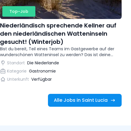
Top-Job
Niederländisch sprechende Kellner auf
den niederländischen Watteninseln
gesucht! (Winterjob)
Bist du bereit, Teil eines Teams im Gastgewerbe auf der
wunderschönen Watteninsel zu werden? Das ist deine
Chance, Abenteuer mit dem Sammeln internationaler
Standort
Die Niederlande
Berufserfahrung zu verbinden.
Kategorie
Gastronomie
Unterkunft
Verfügbar
Alle Jobs in Saint Lucia