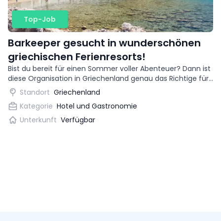
Top-Job
Barkeeper gesucht in wunderschönen
griechischen Ferienresorts!
Bist du bereit für einen Sommer voller Abenteuer? Dann ist
diese Organisation in Griechenland genau das Richtige für
dich. Du kannst als Barkeeper in wunderschönen
Standort
Griechenland
Urlaubszielen arbeiten!
Kategorie
Hotel und Gastronomie
Unterkunft
Verfügbar