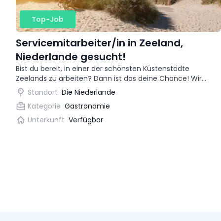
Top-Job
Servicemitarbeiter/in in Zeeland,
Niederlande gesucht!
Bist du bereit, in einer der schönsten Küstenstädte
Zeelands zu arbeiten? Dann ist das deine Chance! Wir
suchen eine begeisterte Kellnerin für ein trendiges
Standort
Die Niederlande
Restaurant.
Kategorie
Gastronomie
Unterkunft
Verfügbar