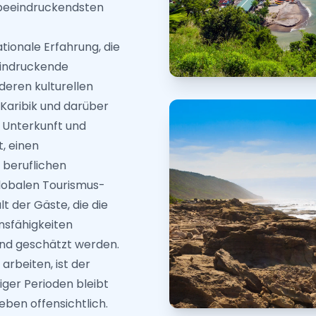
 beeindruckendsten
ationale Erfahrung, die
eindruckende
deren kulturellen
Karibik und darüber
 Unterkunft und
t, einen
 beruflichen
globalen Tourismus-
 der Gäste, die die
onsfähigkeiten
nd geschätzt werden.
arbeiten, ist der
iger Perioden bleibt
eben offensichtlich.