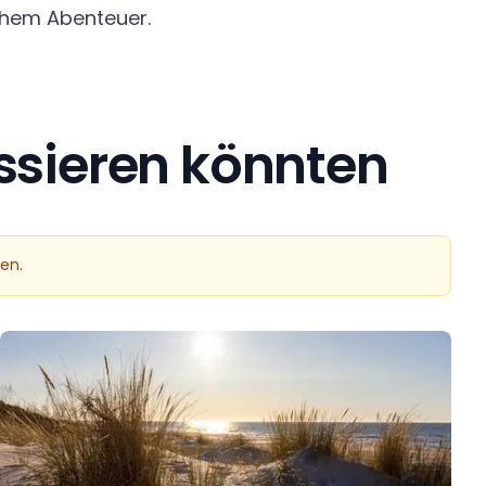
schem Abenteuer.
essieren könnten
ten.