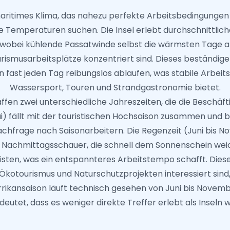
maritimes Klima, das nahezu perfekte Arbeitsbedingungen f
 Temperaturen suchen. Die Insel erlebt durchschnittli
wobei kühlende Passatwinde selbst die wärmsten Tage
rismusarbeitsplätze konzentriert sind. Dieses beständige
 fast jeden Tag reibungslos ablaufen, was stabile Arbei
Wassersport, Touren und Strandgastronomie bietet.
ffen zwei unterschiedliche Jahreszeiten, die die Beschäf
) fällt mit der touristischen Hochsaison zusammen und br
Nachfrage nach Saisonarbeitern. Die Regenzeit (Juni bis 
 Nachmittagsschauer, die schnell dem Sonnenschein weich
sten, was ein entspannteres Arbeitstempo schafft. Dies
n Ökotourismus und Naturschutzprojekten interessiert sind,
urrikansaison läuft technisch gesehen von Juni bis Novemb
edeutet, dass es weniger direkte Treffer erlebt als Inseln 