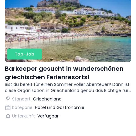
Top-Job
Barkeeper gesucht in wunderschönen
griechischen Ferienresorts!
Bist du bereit für einen Sommer voller Abenteuer? Dann ist
diese Organisation in Griechenland genau das Richtige für
dich. Du kannst als Barkeeper in wunderschönen
Standort
Griechenland
Urlaubszielen arbeiten!
Kategorie
Hotel und Gastronomie
Unterkunft
Verfügbar