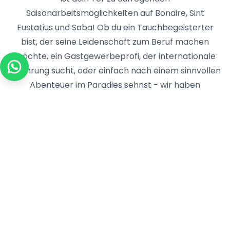
Saisonarbeitsmöglichkeiten auf Bonaire, Sint
Eustatius und Saba! Ob du ein Tauchbegeisterter
bist, der seine Leidenschaft zum Beruf machen
möchte, ein Gastgewerbeprofi, der internationale
Erfahrung sucht, oder einfach nach einem sinnvollen
Abenteuer im Paradies sehnst - wir haben
Verbindungen zu renommierten Arbeitgebern auf
allen drei Inseln. Unsere Plattform ist spezialisiert
darauf, EU-Kandidaten mit geprüften Positionen in
der Karibik-Niederlande zu verbinden und alle
Komplexitäten zu handhaben, damit du dich auf die
Vorbereitung für das Erlebnis deines Lebens
konzentrieren kannst. Träume nicht nur von Palmen
und türkisfarbenem Wasser - mache sie zu deiner
Büroaussicht! Erstelle noch heute dein Yseasonal-
Profil, erkunde unsere kuratierten Jobangebote auf