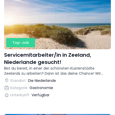
Top-Job
Servicemitarbeiter/in in Zeeland,
Niederlande gesucht!
Bist du bereit, in einer der schönsten Küstenstädte
Zeelands zu arbeiten? Dann ist das deine Chance! Wir
suchen eine begeisterte Kellnerin für ein trendiges
Standort
Die Niederlande
Restaurant.
Kategorie
Gastronomie
Unterkunft
Verfügbar