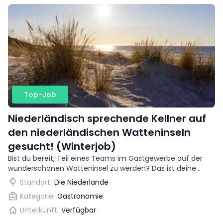
Top-Job
Niederländisch sprechende Kellner auf
den niederländischen Watteninseln
gesucht! (Winterjob)
Bist du bereit, Teil eines Teams im Gastgewerbe auf der
wunderschönen Watteninsel zu werden? Das ist deine
Chance, Abenteuer mit dem Sammeln internationaler
Standort
Die Niederlande
Berufserfahrung zu verbinden.
Kategorie
Gastronomie
Unterkunft
Verfügbar