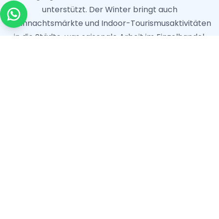
unterstützt. Der Winter bringt auch
Weihnachtsmärkte und Indoor-Tourismusaktivitäten
in die Städte, was saisonale Arbeit im Einzelhandel,
Gastgewerbe und Unterhaltung in einer sonst
langsameren Periode schafft.
Vom Frühling bis zum Herbst durchläuft Polen eine
dramatische Transformation. Der Frühling (März bis
Mai) beginnt kühl, erwärmt sich aber allmählich auf
angenehme Temperaturen von 15-20°C bis Ende
Mai, was mit dem Beginn der Haupttourismussaison
und frühen landwirtschaftlichen Arbeiten
zusammenfällt. Der Sommer (Juni bis August) bringt
warmes, angenehmes Wetter mit
durchschnittlichen Temperaturen von 20-25°C, die
während Hitzewellen gelegentlich über 30°C steigen.
Dies ist die Hochsaison für Tourismus, Gastgewerbe