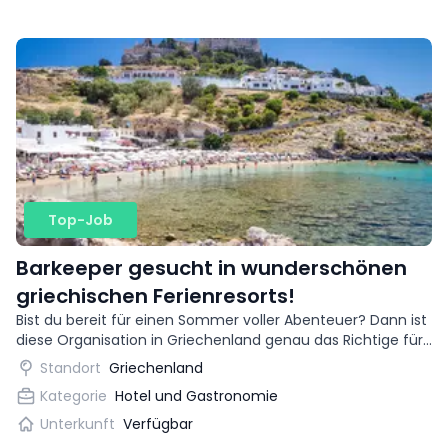
Top-Job
Barkeeper gesucht in wunderschönen
griechischen Ferienresorts!
Bist du bereit für einen Sommer voller Abenteuer? Dann ist
diese Organisation in Griechenland genau das Richtige für
dich. Du kannst als Barkeeper in wunderschönen
Standort
Griechenland
Urlaubszielen arbeiten!
Kategorie
Hotel und Gastronomie
Unterkunft
Verfügbar