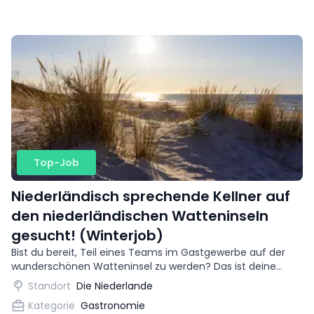
Top-Job
Niederländisch sprechende Kellner auf
den niederländischen Watteninseln
gesucht! (Winterjob)
Bist du bereit, Teil eines Teams im Gastgewerbe auf der
wunderschönen Watteninsel zu werden? Das ist deine
Chance, Abenteuer mit dem Sammeln internationaler
Standort
Die Niederlande
Berufserfahrung zu verbinden.
Kategorie
Gastronomie