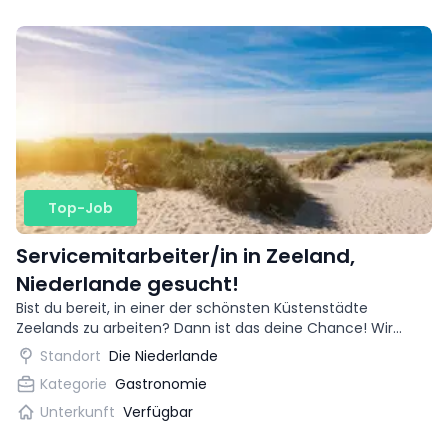
Top-Job
Servicemitarbeiter/in in Zeeland,
Niederlande gesucht!
Bist du bereit, in einer der schönsten Küstenstädte
Zeelands zu arbeiten? Dann ist das deine Chance! Wir
suchen eine begeisterte Kellnerin für ein trendiges
Standort
Die Niederlande
Restaurant.
Kategorie
Gastronomie
Unterkunft
Verfügbar