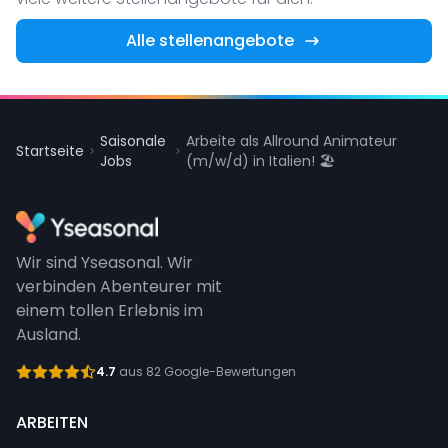
Alle stellenangebote
Saisonale
Arbeite als Allround Animateur
Startseite
Jobs
(m/w/d) in Italien! 🏖️
Wir sind Yseasonal. Wir
verbinden Abenteurer mit
einem tollen Erlebnis im
Ausland.
4.7
aus 82 Google-Bewertungen
ARBEITEN