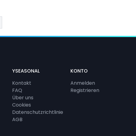
benden Beach Club Resorts, wo du jeden Tag die
deine Leidenschaft zu teilen, tolle Menschen
d eine neue Ecke der Welt zu entdecken.
YSEASONAL
KONTO
Kontakt
Anmelden
FAQ
Registrieren
Über uns
Cookies
Datenschutzrichtlinie
AGB