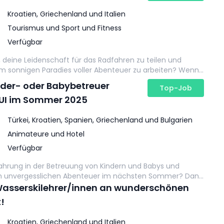
Kroatien, Griechenland und Italien
Tourismus und Sport und Fitness
Verfügbar
deine Leidenschaft für das Radfahren zu teilen und
nem sonnigen Paradies voller Abenteuer zu arbeiten? Wenn
 bereit bist, dich täglich neuen Herausforderungen zu
inder- oder Babybetreuer
Top-Job
ine Chance!
TUI im Sommer 2025
Türkei, Kroatien, Spanien, Griechenland und Bulgarien
Animateure und Hotel
Verfügbar
fahrung in der Betreuung von Kindern und Babys und
m unvergesslichen Abenteuer im nächsten Sommer? Dann
gartige Chance und sammle wertvolle
Wasserskilehrer/innen an wunderschönen
en, lerne neue Leute kennen und erlebe den Sommer
!
Kroatien, Griechenland und Italien