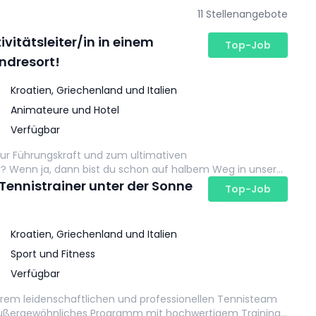
11 Stellenangebote
ivitätsleiter/in in einem
Top-Job
ndresort!
Kroatien, Griechenland und Italien
Animateure und Hotel
Verfügbar
zur Führungskraft und zum ultimativen
 Wenn ja, dann bist du schon auf halbem Weg in unser
eam!
Tennistrainer unter der Sonne
Top-Job
Kroatien, Griechenland und Italien
Sport und Fitness
Verfügbar
erem leidenschaftlichen und professionellen Tennisteam
außergewöhnliches Programm mit hochwertigem Training