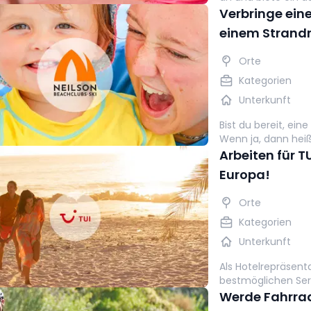
für Gäste jeden Alt
Verbringe ein
oder erfahrene Spie
einem Strandr
jede Tennissession
Orte
Kategorien
Unterkunft
Bist du bereit, ei
Wenn ja, dann hei
Abenteuer deines 
Arbeiten für T
Europa!
Orte
Kategorien
Unterkunft
Als Hotelrepräsenta
bestmöglichen Serv
Werde Fahrrad