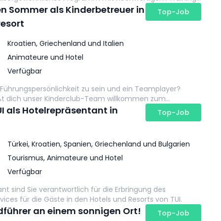
ers und jeder Spielstärke. Egal, ob du Anfänger inspirierst
en Sommer als Kinderbetreuer in
Top-Job
ler herausforderst, du wirst Teil eines Teams sein, das
esort
 unvergesslich macht.
Kroatien, Griechenland und Italien
Animateure und Hotel
Verfügbar
ne Führungspersönlichkeit zu sein und ein Teamplayer?
ßt dich unser Kinderclub-Team willkommen zum
Lebens!
UI als Hotelrepräsentant in
Top-Job
Türkei, Kroatien, Spanien, Griechenland und Bulgarien
Tourismus, Animateure und Hotel
Verfügbar
nt sind Sie verantwortlich für die Erbringung des
ices für die Gäste in den Hotels und Resorts von TUI.
führer an einem sonnigen Ort!
Top-Job