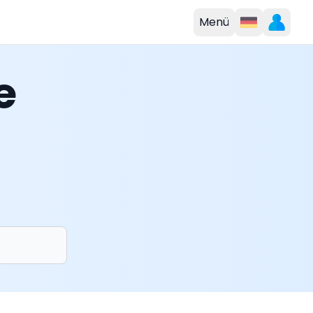
Menü
e