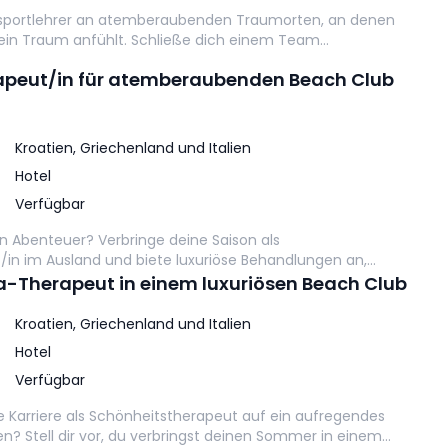
rsportlehrer an atemberaubenden Traumorten, an denen
 ein Traum anfühlt. Schließe dich einem Team
thusiasten an und erlebe unvergessliche Erinnerungen,
peut/in für atemberaubenden Beach Club
eidenschaft teilst.
Kroatien, Griechenland und Italien
Hotel
Verfügbar
ein Abenteuer? Verbringe deine Saison als
in im Ausland und biete luxuriöse Behandlungen an,
essliche Erinnerungen in atemberaubenden Resorts
pa-Therapeut in einem luxuriösen Beach Club
Kroatien, Griechenland und Italien
Hotel
Verfügbar
ine Karriere als Schönheitstherapeut auf ein aufregendes
n? Stell dir vor, du verbringst deinen Sommer in einem