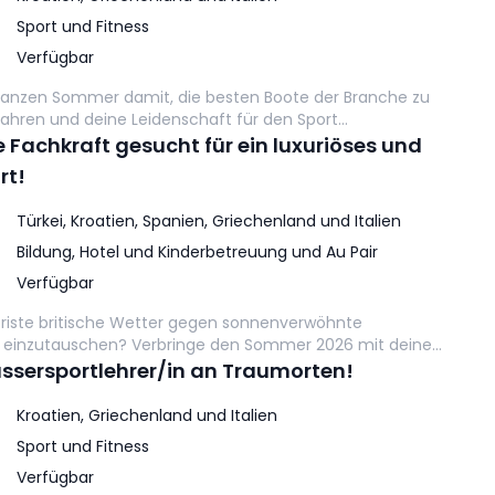
Sport und Fitness
Verfügbar
ganzen Sommer damit, die besten Boote der Branche zu
 fahren und deine Leidenschaft für den Sport
 gibst sicheren, spaßigen und ansprechenden
Fachkraft gesucht für ein luxuriöses und
rd-Unterricht. Wir erwarten von unserem Team, dass es
rt!
ächst, um unseren Gästen ein unvergessliches
bieten.
Türkei, Kroatien, Spanien, Griechenland und Italien
Bildung, Hotel und Kinderbetreuung und Au Pair
Verfügbar
s triste britische Wetter gegen sonnenverwöhnte
 einzutauschen? Verbringe den Sommer 2026 mit deinen
mberaubenden Neilson Beach Clubs in ganz Europa. Das ist
assersportlehrer/in an Traumorten!
 Kinderbetreuung - es geht darum, magische
en zu schaffen, während du dein bestes Leben unter der
Kroatien, Griechenland und Italien
Sport und Fitness
Verfügbar