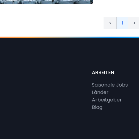
unserer atemberau
Gelegenheit hast, 
kennenzulernen un
<
1
>
ARBEITEN
Saisonale Jobs
Länder
Arbeitgeber
Blog