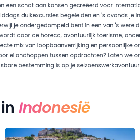
 een schat aan kansen gecreëerd voor internation
middags duikexcursies begeleiden en 's avonds je
erwijl je ondergedompeld bent in een van 's wereld
wordt door de horeca, avontuurlijk toerisme, onder
cte mix van loopbaanverrijking en persoonlijke on
 voor eilandhoppen tussen opdrachten? Laten we 
sbare bestemming is op je seizoenswerkavontuur
 in
Indonesië