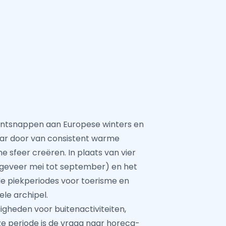
 ontsnappen aan Europese winters en
 jaar door van consistent warme
 sfeer creëren. In plaats van vier
ongeveer mei tot september) en het
de piekperiodes voor toerisme en
le archipel.
gheden voor buitenactiviteiten,
ze periode is de vraag naar horeca-