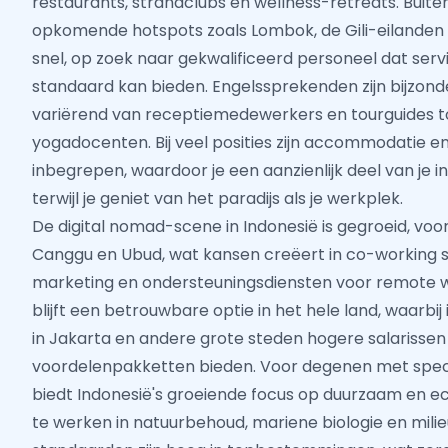
restaurants, strandclubs en wellness-retreats. Buite
opkomende hotspots zoals Lombok, de Gili-eilanden
snel, op zoek naar gekwalificeerd personeel dat serv
standaard kan bieden. Engelssprekenden zijn bijzonde
variërend van receptiemedewerkers en tourguides to
yogadocenten. Bij veel posities zijn accommodatie e
inbegrepen, waardoor je een aanzienlijk deel van je
terwijl je geniet van het paradijs als je werkplek.
De digital nomad-scene in Indonesië is gegroeid, voor
Canggu en Ubud, wat kansen creëert in co-working sp
marketing en ondersteuningsdiensten voor remote w
blijft een betrouwbare optie in het hele land, waarbij
in Jakarta en andere grote steden hogere salarissen
voordelenpakketten bieden. Voor degenen met spec
biedt Indonesië's groeiende focus op duurzaam en 
te werken in natuurbehoud, mariene biologie en mili