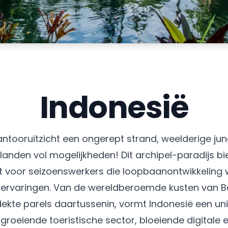
Indonesië
antooruitzicht een ongerept strand, weelderige ju
 eilanden vol mogelijkheden! Dit archipel-paradijs b
t voor seizoenswerkers die loopbaanontwikkeling 
 ervaringen. Van de wereldberoemde kusten van Ba
dekte parels daartussenin, vormt Indonesië een un
l groeiende toeristische sector, bloeiende digita