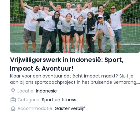
Vrijwilligerswerk in Indonesië: Sport,
Impact & Avontuur!
Klaar voor een avontuur dat écht impact maakt? Sluit je
aan bij ons sportcoachproject in het bruisende Semarang,
Indonesië, en help kansarme kinderen de vreugde van
Locatie
Indonesië
sport te ontdekken! 🏆
Categorie
Sport en fitness
Accommodatie
Gastenverblijf