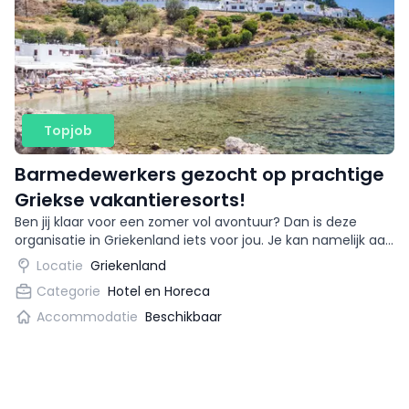
Topjob
Barmedewerkers gezocht op prachtige
Griekse vakantieresorts!
Ben jij klaar voor een zomer vol avontuur? Dan is deze
organisatie in Griekenland iets voor jou. Je kan namelijk aan
de slag als bartender op prachtige
Locatie
Griekenland
vakantiebestemmingen!
Categorie
Hotel en Horeca
Accommodatie
Beschikbaar