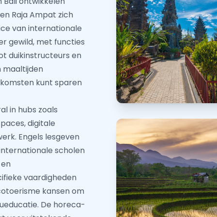
n Bali ontwikkelen
 en Raja Ampat zich
ice van internationale
r gewild, met functies
t duikinstructeurs en
n maaltijden
 inkomsten kunt sparen
al in hubs zoals
aces, digitale
erk. Engels lesgeven
 internationale scholen
 en
ifieke vaardigheden
ecotoerisme kansen om
eueducatie. De horeca-