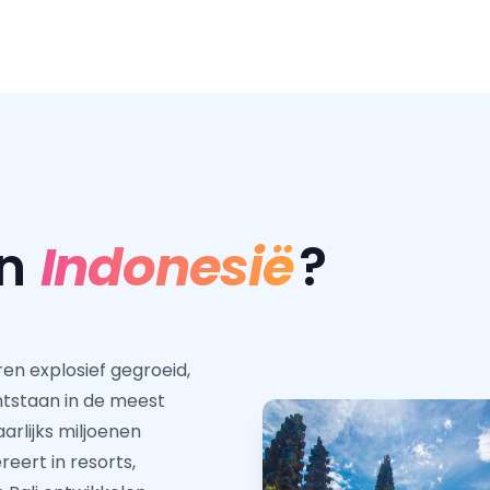
in
Indonesië
?
ren explosief gegroeid,
ntstaan in de meest
arlijks miljoenen
eert in resorts,