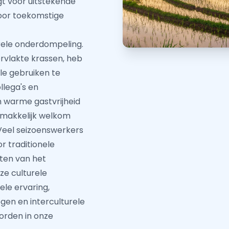
t voor uitstekende
voor toekomstige
rele onderdompeling.
ervlakte krassen, heb
ale gebruiken te
llega's en
 warme gastvrijheid
emakkelijk welkom
. Veel seizoenswerkers
r traditionele
ten van het
ze culturele
ele ervaring,
gen en interculturele
orden in onze