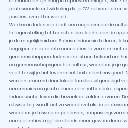
standaarden zijn hoog in topbestemmingen, wat zorg
professionele ontwikkeling die je CV zal versterken 
posities overal ter wereld.
Werken in Indonesië biedt een ongeëvenaarde cultu
In tegenstelling tot toeristen die slechts aan de opp
je de mogelijkheid om Bahasa Indonesia te leren, lok
begrijpen en oprechte connecties te vormen met co
gemeenschappen. Indonesiërs staan bekend om hun
en gemeenschapsgerichte cultuur, waardoor je je g
voelt terwijl je het leven in het buitenland navigeert
worden omarmd door lokale families, uitgenodigd voo
ceremonies en geïntroduceerd in authentieke aspec
Indonesische leven die bezoekers zelden ervaren. De
uitwisseling wordt net zo waardevol als de profession
waardoor je frisse perspectieven, aanpassingsvermo
competenties krijgt die steeds meer gewaardeerd w