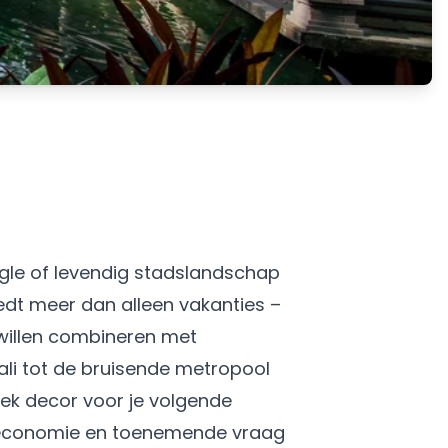
ngle of levendig stadslandschap
iedt meer dan alleen vakanties –
willen combineren met
li tot de bruisende metropool
iek decor voor je volgende
le economie en toenemende vraag