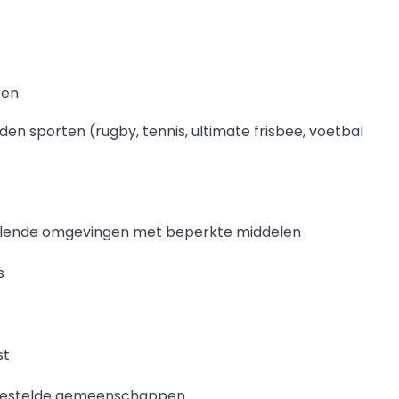
ren
n sporten (rugby, tennis, ultimate frisbee, voetbal
llende omgevingen met beperkte middelen
s
st
ergestelde gemeenschappen