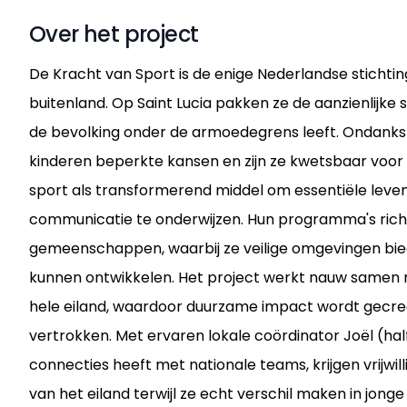
Over het project
De Kracht van Sport is de enige Nederlandse stichting 
buitenland. Op Saint Lucia pakken ze de aanzienlijke 
de bevolking onder de armoedegrens leeft. Ondanks d
kinderen beperkte kansen en zijn ze kwetsbaar voor b
sport als transformerend middel om essentiële leve
communicatie te onderwijzen. Hun programma's richt
gemeenschappen, waarbij ze veilige omgevingen biede
kunnen ontwikkelen. Het project werkt nauw samen m
hele eiland, waardoor duurzame impact wordt gecreëer
vertrokken. Met ervaren lokale coördinator Joël (half
connecties heeft met nationale teams, krijgen vrijw
van het eiland terwijl ze echt verschil maken in jonge