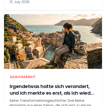
13. July 2026
SAISONARBEIT
Irgendetwas hatte sich verandert,
und ich merkte es erst, als ich wieder
zu Hause war
Keine Transformationsgeschichte. Drei kleine
Momente aus einer Saison, die sich erst zu Hause