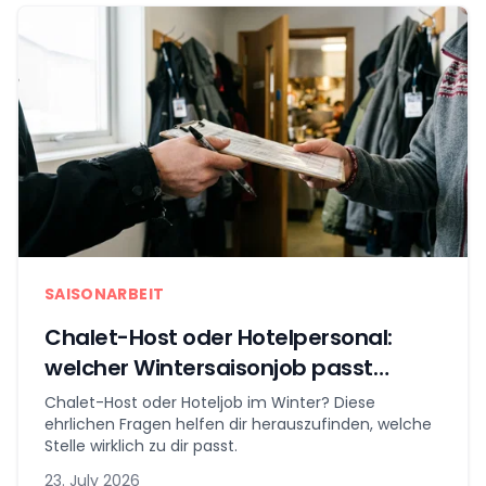
SAISONARBEIT
Chalet-Host oder Hotelpersonal:
welcher Wintersaisonjob passt
wirklich zu dir?
Chalet-Host oder Hoteljob im Winter? Diese
ehrlichen Fragen helfen dir herauszufinden, welche
Stelle wirklich zu dir passt.
23. July 2026