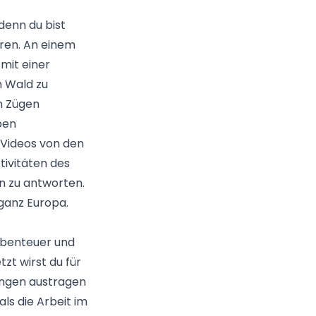
 denn du bist
eren. An einem
mit einer
m Wald zu
en Zügen
ben
 Videos von den
tivitäten des
n zu antworten.
ganz Europa.
Abenteuer und
zt wirst du für
tungen austragen
ls die Arbeit im