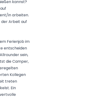
nießen kannst?
 auf
nt/in arbeiten.
e der Arbeit auf
em Ferienjob im
te entscheiden
Allrounder sein,
tst die Camper,
geregelten
erten Kollegen
it treten
elst. Ein
wertvolle