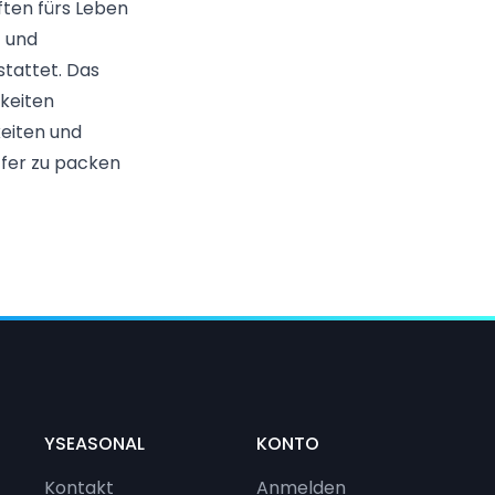
ften fürs Leben
t und
stattet. Das
hkeiten
keiten und
ffer zu packen
YSEASONAL
KONTO
Kontakt
Anmelden