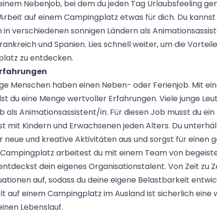
einem Nebenjob, bei dem du jeden Tag Urlaubsfeeling ge
ie Arbeit auf einem Campingplatz etwas für dich. Du kannst
in verschiedenen sonnigen Ländern als Animationsassiste
Frankreich und Spanien. Lies schnell weiter, um die Vorteil
latz zu entdecken.
Erfahrungen
e Menschen haben einen Neben- oder Ferienjob. Mit ein
t du eine Menge wertvoller Erfahrungen. Viele junge Leu
ob als Animationsassistent/in. Für diesen Job musst du ein 
st mit Kindern und Erwachsenen jeden Alters. Du unterhäl
 neue und kreative Aktivitäten aus und sorgst für einen 
 Campingplatz arbeitest du mit einem Team von begeist
tdeckst dein eigenes Organisationstalent. Von Zeit zu Ze
ationen auf, sodass du deine eigene Belastbarkeit entwick
t auf einem Campingplatz im Ausland ist sicherlich eine 
einen Lebenslauf.