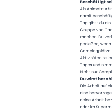
Beschäftigt se
Als Animateur/in 
damit beschäfti
Tag gibst du ei
Gruppe von Camp
machen. Du verbr
genießen, wenn 
Campingplätze a
Aktivitäten teil
Tages und nimms
Nicht nur Campi
Du wirst bezah
Die Arbeit auf 
eine hervorragen
deine Arbeit be
oder im Supermar