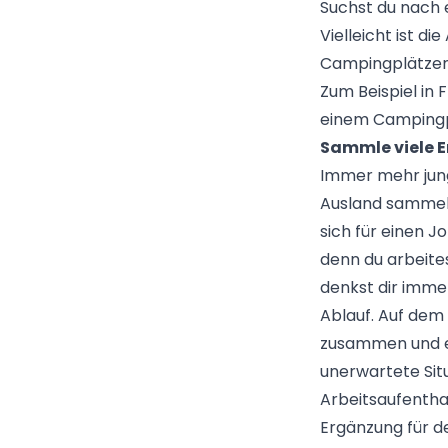
Suchst du nach 
Vielleicht ist d
Campingplätzen 
Zum Beispiel in 
einem Campingp
Sammle viele 
Immer mehr jung
Ausland sammels
sich für einen J
denn du arbeite
denkst dir immer
Ablauf. Auf dem
zusammen und en
unerwartete Situ
Arbeitsaufenthal
Ergänzung für d