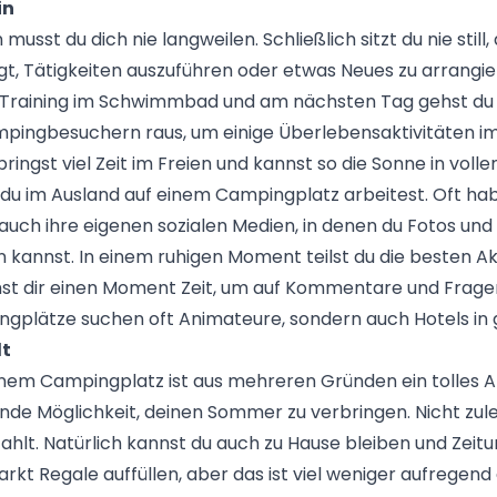
in
musst du dich nie langweilen. Schließlich sitzt du nie still,
gt, Tätigkeiten auszuführen oder etwas Neues zu arrangi
n Training im Schwimmbad und am nächsten Tag gehst du 
ingbesuchern raus, um einige Überlebensaktivitäten i
ingst viel Zeit im Freien und kannst so die Sonne in voll
du im Ausland auf einem Campingplatz arbeitest. Oft ha
uch ihre eigenen sozialen Medien, in denen du Fotos und
en kannst. In einem ruhigen Moment teilst du die besten Ak
t dir einen Moment Zeit, um auf Kommentare und Frage
ngplätze suchen oft Animateure, sondern auch Hotels in 
lt
einem Campingplatz ist aus mehreren Gründen ein tolles 
de Möglichkeit, deinen Sommer zu verbringen. Nicht zulet
zahlt. Natürlich kannst du auch zu Hause bleiben und Zei
kt Regale auffüllen, aber das ist viel weniger aufregend a