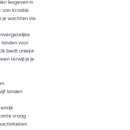
iën lesgeven in
 van Kroatië.
p je wachten via
nvergetelijke
te landen voor
Elk biedt unieke
n terwijl je je
en
ijf landen
tenrijk
tante vraag
ctiviteiten.