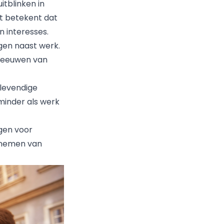
uitblinken in
t betekent dat
n interesses.
gen naast werk.
n eeuwen van
 levendige
 minder als werk
gen voor
gnemen van