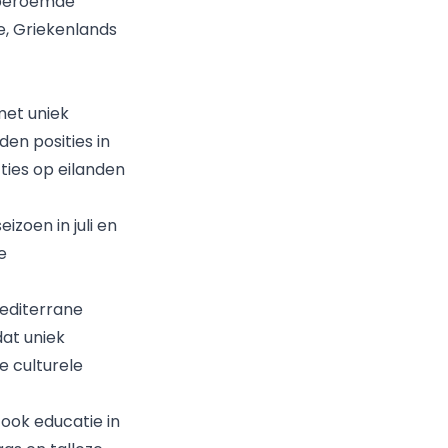
dberoemde
e, Griekenlands
met uniek
en posities in
ties op eilanden
izoen in juli en
e
editerrane
dat uniek
e culturele
 ook educatie in