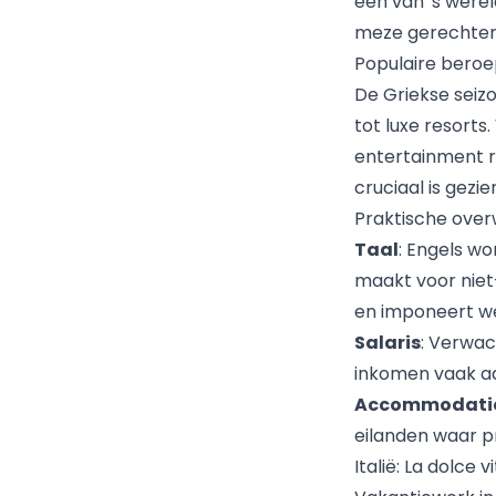
een van 's werel
meze gerechten w
Populaire beroe
De Griekse seiz
tot luxe resorts
entertainment r
cruciaal is gezi
Praktische ove
Taal
: Engels wo
maakt voor niet-
en imponeert w
Salaris
: Verwac
inkomen vaak aa
Accommodati
eilanden waar pr
Italië: La dolce