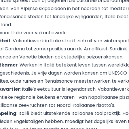
n
Italië
spreekt aan bij degenen die culturele onderdompel
en. Van Alpijnse skigebieden in het noorden tot mediter
Renaissance steden tot landelijke wijngaarden, Italië biedt
 land.
oor Italië voor vakantiewerk
ëteit
: Vakantiewerk in Italië strekt zich uit van winterspor
 Gardena tot zomerposities aan de Amalfikust, Sardinië e
rence en Venetië bieden ook stedelijke seizoenskansen.
atkamer
: Werken in Italië betekent leven tussen wereldkl
 geschiedenis. Je vrije dagen worden kansen om UNESCO
tes, oude ruïnes en Renaissance meesterwerken te verk
kwartier
: Italië's eetcultuur is legendarisch. Vakantiewerk 
tieke regionale keukens ervaren—van Napolitaanse pizz
ciliaanse zeevruchten tot Noord-Italiaanse risotto's.
peling
: Italië biedt uitstekende Italiaanse taalpraktijk. H
ieden Engelstaligen hebben, moedigt het dagelijks leven 