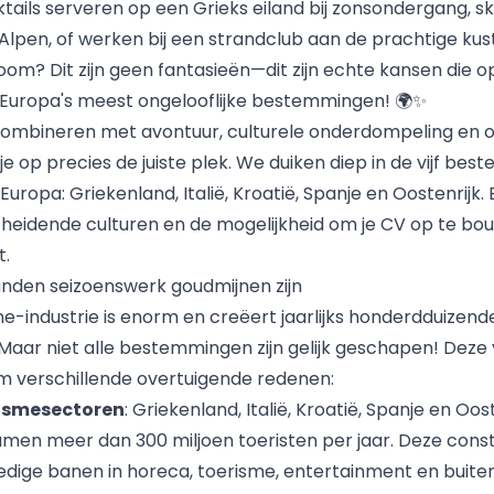
cktails serveren op een Grieks eiland bij zonsondergang, sk
Alpen, of werken bij een strandclub aan de prachtige kust
room? Dit zijn geen fantasieën—dit zijn echte kansen die o
 Europa's meest ongelooflijke bestemmingen! 🌍✨
t combineren met avontuur, culturele onderdompeling en o
je op precies de juiste plek. We duiken diep in de vijf bes
Europa: Griekenland, Italië, Kroatië, Spanje en Oostenrijk. 
eidende culturen en de mogelijkheid om je CV op te bouwe
t.
nden seizoenswerk goudmijnen zijn
e-industrie is enorm en creëert jaarlijks honderdduizend
aar niet alle bestemmingen zijn gelijk geschapen! Deze v
om verschillende overtuigende redenen:
rismesectoren
: Griekenland, Italië, Kroatië, Spanje en Oos
en meer dan 300 miljoen toeristen per jaar. Deze cons
dige banen in horeca, toerisme, entertainment en buitena