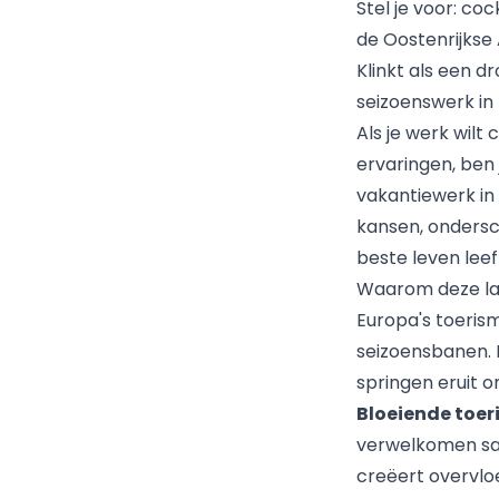
Stel je voor: co
de Oostenrijkse 
Klinkt als een d
seizoenswerk in
Als je werk wil
ervaringen, ben 
vakantiewerk in 
kansen, ondersch
beste leven leef
Waarom deze la
Europa's toerism
seizoensbanen. M
springen eruit 
Bloeiende toe
verwelkomen sam
creëert overvloe