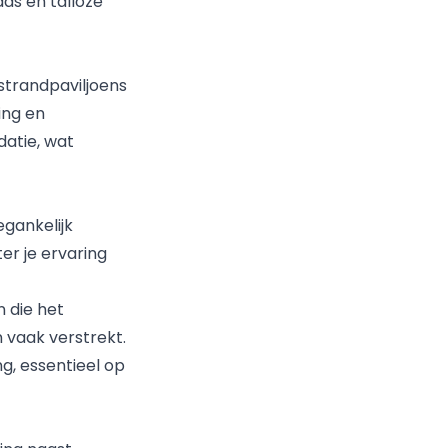
aas en talloze
strandpaviljoens
ing en
datie, wat
egankelijk
er je ervaring
n die het
 vaak verstrekt.
g, essentieel op