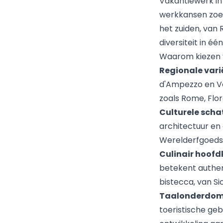
Vakantiewerk i
werkkansen zoek
het zuiden, van 
diversiteit in één
Waarom kiezen v
Regionale vari
d'Ampezzo en Val
zoals Rome, Flo
Culturele sch
architectuur en
Werelderfgoedsi
Culinair hoofd
betekent authen
bistecca, van Si
Taalonderdom
toeristische geb