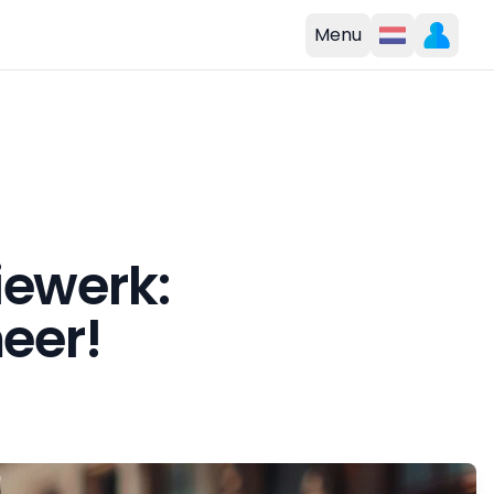
Menu
iewerk:
meer!