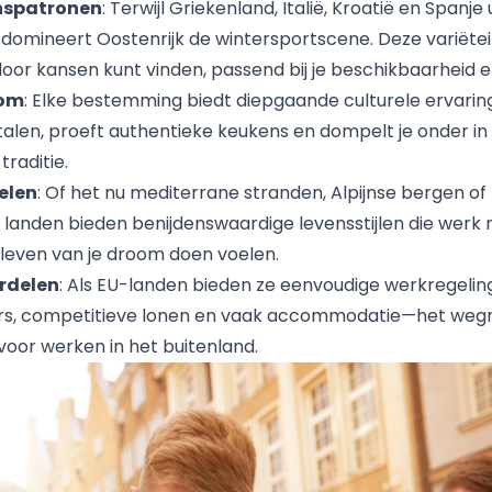
enspatronen
: Terwijl Griekenland, Italië, Kroatië en Spanje 
domineert Oostenrijk de wintersportscene. Deze variëtei
 door kansen kunt vinden, passend bij je beschikbaarheid e
dom
: Elke bestemming biedt diepgaande culturele ervarin
 talen, proeft authentieke keukens en dompelt je onder i
traditie.
elen
: Of het nu mediterrane stranden, Alpijnse bergen of
e landen bieden benijdenswaardige levensstijlen die werk
 leven van je droom doen voelen.
rdelen
: Als EU-landen bieden ze eenvoudige werkregelin
rs, competitieve lonen en vaak accommodatie—het we
voor werken in het buitenland.