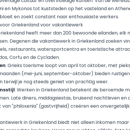
evendige cultuur en overvloedige kansen. Van de werel
ini en Mykonos tot kuststeden op het vasteland en Athen
bloeit en zoekt constant naar enthousiaste werkers.
voor Griekenland voor vakantiewerk
Griekenland heeft meer dan 200 bewoonde eilanden, elk 
sen. Degenen die vakantiewerk in Griekenland zoeken vind
els, restaurants, watersportcentra en toeristische attrac
dos, Corfu en de Cycladen.
oen
: Grieks toerisme loopt van april tot oktober, met piekse
maanden (mei-juni, september-oktober) bieden rustiger
terwijl je nog steeds geniet van prachtig weer.
nsstijl
: Werken in Griekenland betekent de beroemde m
men. Late diners, middagsiestas, bruisend nachtleven en 
van "philoxenia" (gastvrijheid) creëren een onvergetelijk
kantiewerk in Griekenland biedt niet alleen inkomen maar