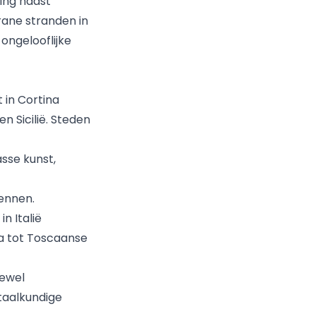
ing naast
rane stranden in
 ongelooflijke
t in Cortina
n Sicilië. Steden
asse kunst,
ennen.
in Italië
a tot Toscaanse
oewel
taalkundige