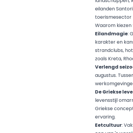
landschappen, l
eilanden Santor
toerismesector 
Waarom kiezen 
Eilandmagie
: 
karakter en kan
strandclubs, hot
zoals Kreta, Rho
Verlengd seiz
augustus. Tusse
werkomgevingen 
De Griekse leve
levensstijl omar
Griekse concept 
ervaring.
Eetcultuur
: Va